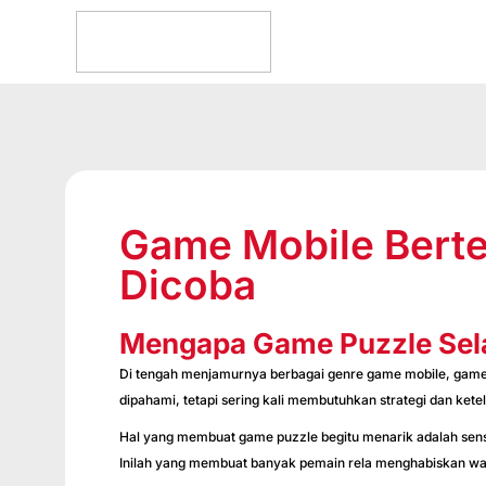
Game Mobile Berte
Dicoba
Mengapa Game Puzzle Sela
Di tengah menjamurnya berbagai genre game mobile, game p
dipahami, tetapi sering kali membutuhkan strategi dan ketel
Hal yang membuat game puzzle begitu menarik adalah sensas
Inilah yang membuat banyak pemain rela menghabiskan wak