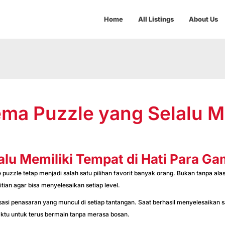
Home
All Listings
About Us
ma Puzzle yang Selalu M
lu Memiliki Tempat di Hati Para Ga
uzzle tetap menjadi salah satu pilihan favorit banyak orang. Bukan tanpa al
itian agar bisa menyelesaikan setiap level.
i penasaran yang muncul di setiap tantangan. Saat berhasil menyelesaikan satu
tu untuk terus bermain tanpa merasa bosan.