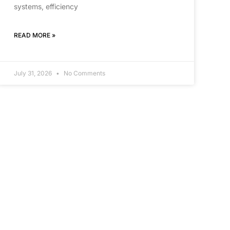
systems, efficiency
READ MORE »
July 31, 2026
No Comments