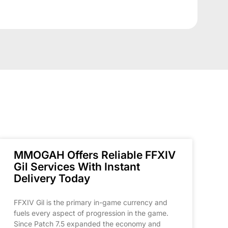
MMOGAH Offers Reliable FFXIV
Gil Services With Instant
Delivery Today
FFXIV Gil is the primary in-game currency and
fuels every aspect of progression in the game.
Since Patch 7.5 expanded the economy and