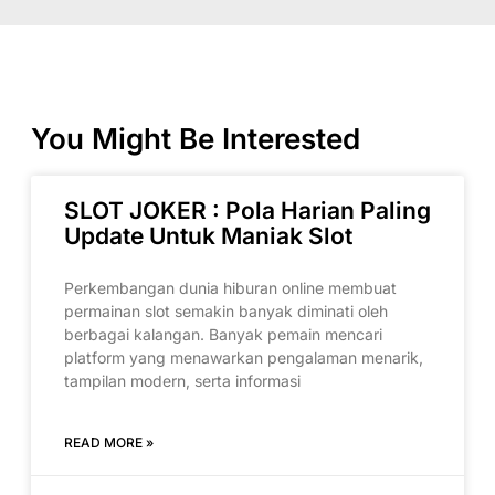
You Might Be Interested
SLOT JOKER : Pola Harian Paling
Update Untuk Maniak Slot
Perkembangan dunia hiburan online membuat
permainan slot semakin banyak diminati oleh
berbagai kalangan. Banyak pemain mencari
platform yang menawarkan pengalaman menarik,
tampilan modern, serta informasi
READ MORE »