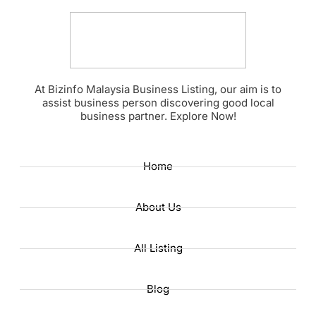
At Bizinfo Malaysia Business Listing, our aim is to
assist business person discovering good local
business partner. Explore Now!
Home
About Us
All Listing
Blog