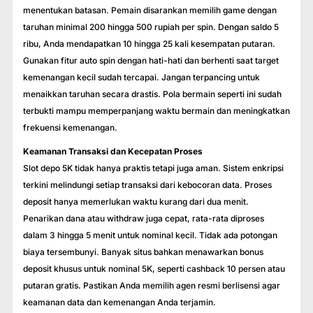
menentukan batasan. Pemain disarankan memilih game dengan
taruhan minimal 200 hingga 500 rupiah per spin. Dengan saldo 5
ribu, Anda mendapatkan 10 hingga 25 kali kesempatan putaran.
Gunakan fitur auto spin dengan hati-hati dan berhenti saat target
kemenangan kecil sudah tercapai. Jangan terpancing untuk
menaikkan taruhan secara drastis. Pola bermain seperti ini sudah
terbukti mampu memperpanjang waktu bermain dan meningkatkan
frekuensi kemenangan.
Keamanan Transaksi dan Kecepatan Proses
Slot depo 5K tidak hanya praktis tetapi juga aman. Sistem enkripsi
terkini melindungi setiap transaksi dari kebocoran data. Proses
deposit hanya memerlukan waktu kurang dari dua menit.
Penarikan dana atau withdraw juga cepat, rata-rata diproses
dalam 3 hingga 5 menit untuk nominal kecil. Tidak ada potongan
biaya tersembunyi. Banyak situs bahkan menawarkan bonus
deposit khusus untuk nominal 5K, seperti cashback 10 persen atau
putaran gratis. Pastikan Anda memilih agen resmi berlisensi agar
keamanan data dan kemenangan Anda terjamin.