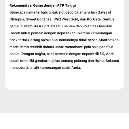
Rekomendasi Game dengan RTP Tinggi
Beberapa game terbaik untuk slot depo 5K antara lain Gates of
Olympus, Sweet Bonanza, Wild West Gold, dan Koi Gate. Semua
game ini memiliki RTP di atas 96 persen dan volatilitas medium.
Cocok untuk pemain dengan deposit kecil karena kemenangan
tidak terlalu jarang meski nilai nominalnya tidak besar. Manfaatkan
mode demo terlebih dahulu untuk memahami pola spin dan fitur
bonus. Dengan begitu, saat bermain dengan deposit riil 5K, Anda
sudah memiliki gambaran jelas tentang peluang dan risiko. Selamat
mencoba dan raih kemenangan stabil Anda.