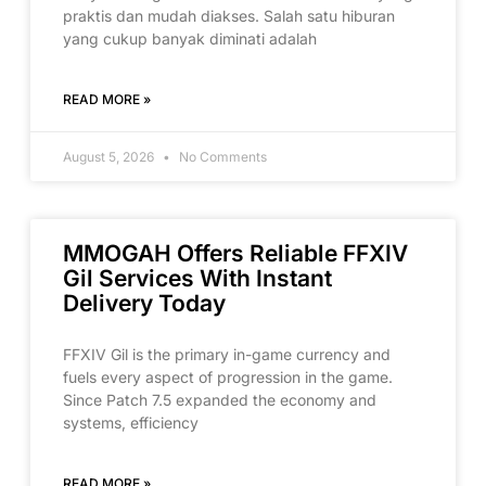
praktis dan mudah diakses. Salah satu hiburan
yang cukup banyak diminati adalah
READ MORE »
August 5, 2026
No Comments
MMOGAH Offers Reliable FFXIV
Gil Services With Instant
Delivery Today
FFXIV Gil is the primary in-game currency and
fuels every aspect of progression in the game.
Since Patch 7.5 expanded the economy and
systems, efficiency
READ MORE »