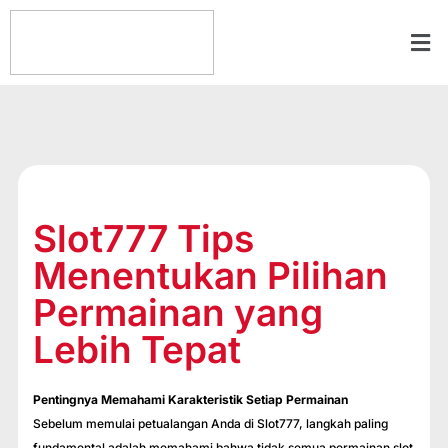
Slot777 Tips
Menentukan Pilihan
Permainan yang
Lebih Tepat
Pentingnya Memahami Karakteristik Setiap Permainan
Sebelum memulai petualangan Anda di Slot777, langkah paling
fundamental adalah memahami bahwa tidak semua permainan slot