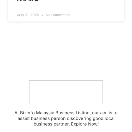
July 31, 2026
No Comments
At Bizinfo Malaysia Business Listing, our aim is to
assist business person discovering good local
business partner. Explore Now!