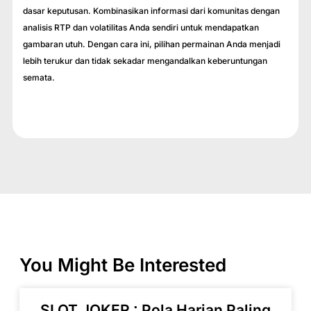
dasar keputusan. Kombinasikan informasi dari komunitas dengan
analisis RTP dan volatilitas Anda sendiri untuk mendapatkan
gambaran utuh. Dengan cara ini, pilihan permainan Anda menjadi
lebih terukur dan tidak sekadar mengandalkan keberuntungan
semata.
You Might Be Interested
SLOT JOKER : Pola Harian Paling